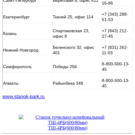
Санкт-Петербург
Береговая 8, офис 412
16-86
+7 (343) 288-
Екатеринбург
Ткачей 25, офис 114
51-53
Спартаковская 23,
+7 (843) 212-
Казань
офис 8
27-45
Белинского 32, офис
+7 (831) 262-
Нижний Новгород
401
11-03
8-800-500-13-
Симферополь
Победы 256
45
8-800-500-13-
Алматы
Райынбека 348
45
www.stanok-park.ru
ТШ-4РБ(600/80мм)