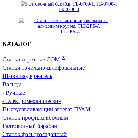
ГБ-0700-1
ТШ-2РБ-А
КАТАЛОГ
®
Станки отрезные СОМ
Станки точильно-шлифовальные
Шарошкодержатель
Вальцы
-
Ручные
-
Электромеханические
Пылеулавливающий агрегат ПУАМ
Станок профилегибочный
Галтовочный барабан
Станок фальцеосадочный