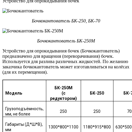
Устройство для опрокидывания бочек
Бочкокантователь БК-250, БК-70
Бочкокантователь БК-250М
Устройство для опрокидывания бочек (Бочкокантователь)
предназначено для вращения (переворачивания) бочек.
Используется для разлива различных жидкостей. По желанию
заказчика бочкокантователь может изготавливаться на колёсах
(для их перемещения).
БК-250М
Модель
(с
БК-250
БК-
редуктором)
Грузоподъёмность,
250
250
70
мм, не более
Габариты (Д*Ш*В),
1300*800*1100
1180*915*800
630*500
мм