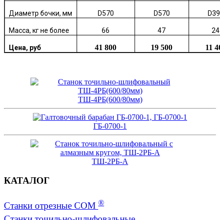
Диаметр бочки, мм
D570
D570
D39
Масса, кг не более
66
47
24
41 800
19 500
11 4
Цена, руб
ТШ-4РБ(600/80мм)
ГБ-0700-1
ТШ-2РБ-А
КАТАЛОГ
®
Станки отрезные СОМ
Станки точильно-шлифовальные